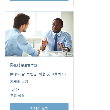
Restaurants
(메뉴개발, 브랜딩, 채용 및 교육까지)
자세히 보기
1시간
무
무료 상담
료
상
담
자세히 보기