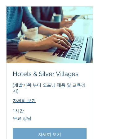
Hotels & Silver Villages
(개발기획 부터 오프닝 채용 및 교육까
지)
자세히 보기
1시간
무
무료 상담
료
상
담
자세히 보기