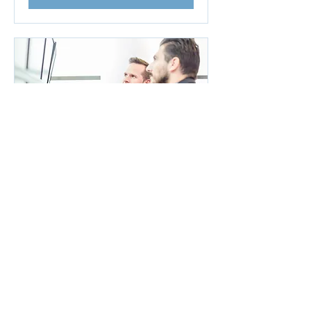
Operational Restructuring
(구조조정 및 운영개선 컨설팅)
자세히 보기
1시간
무
무료 상담
료
상
담